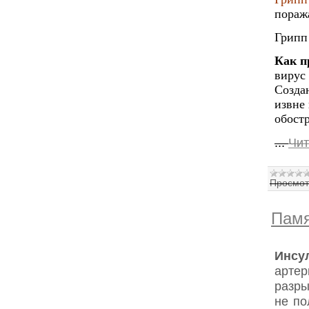
пораж
Грипп
Как п
вирус
Созда
извне
обостр
...
Чит
Просмот
Памя
Инсу
артер
разры
не по