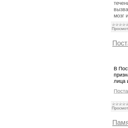
течен
вызва
мозг 
Просмот
Пост
В Пос
призн
лица 
Поста
Просмот
Памя