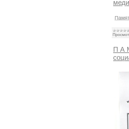
меди
Памят
Просмот
П А 
соци