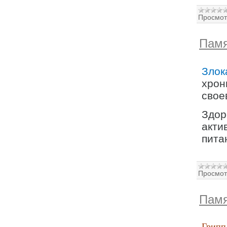
Просмот
Пам
Злок
хрон
свое
Здор
акти
пита
Просмот
Памя
Грипп