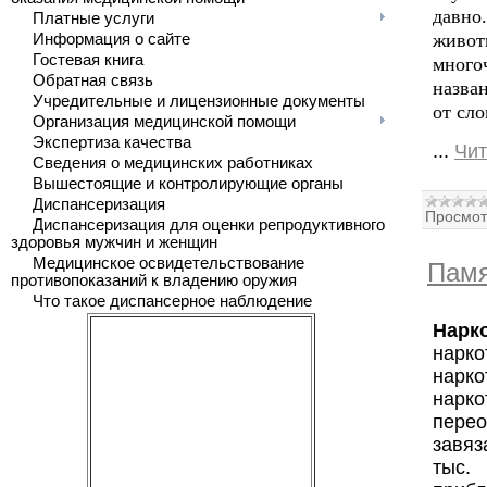
давно
Платные услуги
живо
Информация о сайте
Гостевая книга
много
Обратная связь
назван
Учредительные и лицензионные документы
от сло
Организация медицинской помощи
Экспертиза качества
...
Чит
Сведения о медицинских работниках
Вышестоящие и контролирующие органы
Диспансеризация
Просмот
Диспансеризация для оценки репродуктивного
здоровья мужчин и женщин
Медицинское освидетельствование
Памя
противопоказаний к владению оружия
Что такое диспансерное наблюдение
Нарк
нарк
нарко
нарко
перео
завяз
тыс.