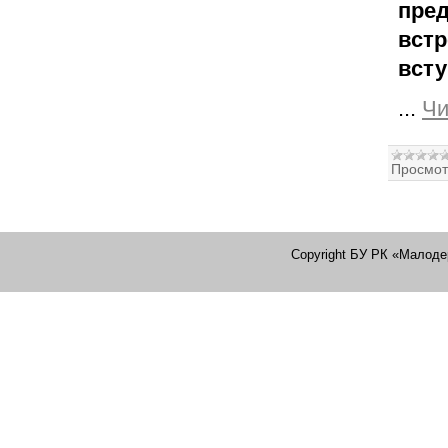
пре
вст
всту
...
Чи
Просмот
Copyright БУ РК «Малоде