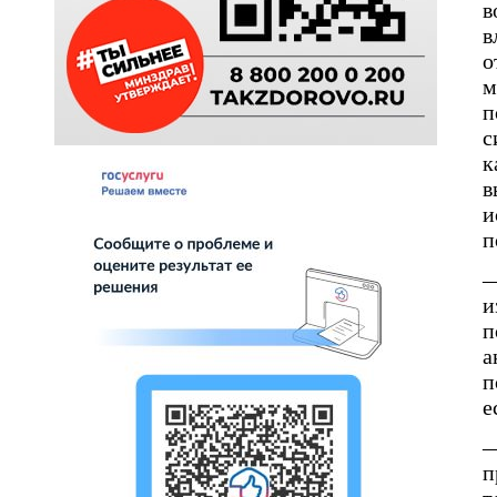
в
в
о
м
п
с
к
в
и
п
—
и
п
а
п
е
—
п