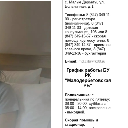
с. Малые Дербеты, ул.
Больничная, д.1
Телефоны:
8 (847) 349-11-
90 - регистратура
(поликлиника), 8 (847)
349-11-03 - детская
консультация, 103 или 8
(847) 349-15-67 - скорая
помощь круглосуточно, 8
(847) 349-14-37 - приемная
главного врача, 8 (847)
349-13-36 - бухгалтерия
E-mail:
md.crb@rk08.ru
График работы БУ
РК
"Малодербетовская
РБ"
Поликлиника:
с
понедельника по пятницу:
08:00 - 20:00, суббота с
08:00 - 14:00, воскресенье
- выходной.
Скорая помощь и
стационар: