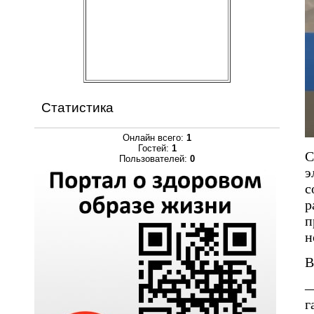
Статистика
Онлайн всего:
1
Гостей:
1
С
Пользователей:
0
э
с
р
п
н
В
—
г