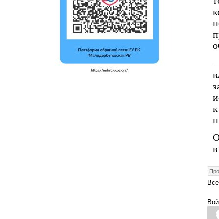
т
к
н
п
о
—
в
з
и
к
п
О
в
Про
Все
Вой