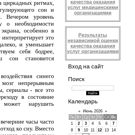
качества оказания
на циркадных ритмах,
услуг медицинскими
егулирующего сон и
организациями
ы. Вечером уровень
гу о необходимости
 экрана, особенно в
Результаты
г интерпретирует это
независимой оценки
далеко, и уменьшает
качества оказания
твуем себя бодрее,
услуг организациями
ш сон становится
Вход на сайт
оздействия синего
Поиск
т мозг непрерывным
, сериалы - все это
ереходу в состояние
Календарь
ь может нарушить
«
Июнь 2026
»
Пн
Вт
Ср
Чт
Пт
Сб
Вс
вечерние часы часто
1
2
3
4
5
6
7
отход ко сну. Вместо
8
9
10
11
12
13
14