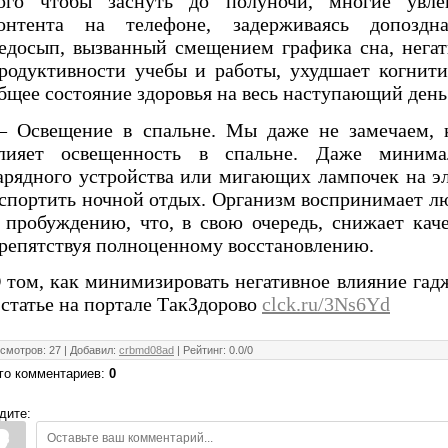
ого чтобы заснуть до полуночи, многие увле
онтента на телефоне, задерживаясь допоздна
едосып, вызванный смещением графика сна, негат
родуктивности учебы и работы, ухудшает когнит
бщее состояние здоровья на весь наступающий день
 Освещение в спальне. Мы даже не замечаем, к
лияет освещенность в спальне. Даже минима
арядного устройства или мигающих лампочек на э
спортить ночной отдых. Организм воспринимает лю
 пробуждению, что, в свою очередь, снижает каче
репятствуя полноценному восстановлению.
 том, как минимизировать негативное влияние гад
 статье на портале ТакЗдорово
clck.ru/3Ns6Yd
смотров
:
27
|
Добавил
:
crbmd08ad
|
Рейтинг
:
0.0
/
0
го комментариев
:
0
дите: