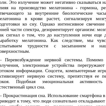
олн. Это излучение может негативно сказываться 
лияя на производство мелатонина - гормона, р
твечающего за внутренние биологические час
елатонина в крови растет, сигнализируя моз
одготовки ко сну. Однако интенсивное свечение
иней части спектра, дезориентирует организм: моз
ак сигнал о том, что до наступления ночи еще 
ыработку мелатонина. Как следствие, мы чувс
спытываем трудности с засыпанием и на
оверхностным.
 Перевозбуждение нервной системы. Помимо в
злучения, электронные устройства перегружаю
отоком информации. Соцсети, компьютерные игры
ктивизирует нервную систему, препятствуя ее п
окоя. Подобная эмоциональная активност
стественный цикл сна.
 Прокрастинация сна. Использование смартфона в 
риводит к тому, что люди сознательно откладывают 