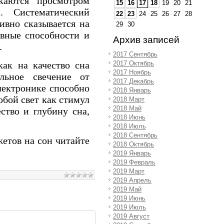
каются просмотром
15
16
17
18
19
20
21
. Систематический
22
23
24
25
26
27
28
ивно сказывается на
29
30
ивные способности и
Архив записей
.
2017 Сентябрь
ак на качество сна
2017 Октябрь
2017 Ноябрь
льное свечение от
2017 Декабрь
лектронике способно
2018 Январь
бой свет как стимул
2018 Март
2018 Май
ство и глубину сна,
2018 Июнь
2018 Июль
2018 Сентябрь
жетов на сон читайте
2018 Октябрь
2019 Январь
2019 Февраль
2019 Март
2019 Апрель
2019 Май
2019 Июнь
2019 Июль
2019 Август