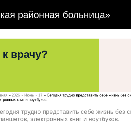
кая районная больница»
 к врачу?
вная
»
2026
»
Июнь
»
17
» Сегодня трудно представить себе жизнь без с
ктронных книг и ноутбуков.
егодня трудно представить себе жизнь без 
ланшетов, электронных книг и ноутбуков.