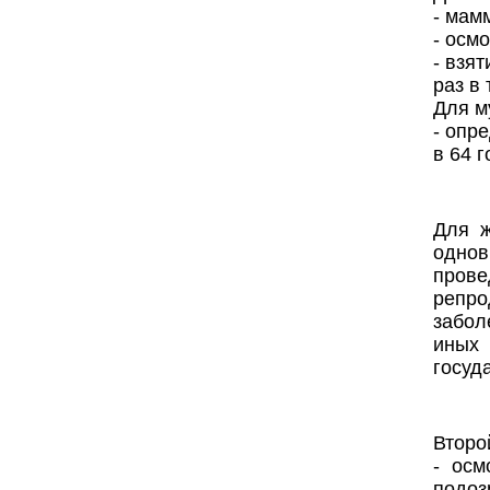
- мам
- осм
- взя
раз в 
Для м
- опр
в 64 г
Для ж
однов
пров
репро
забол
иных
госуд
Второ
- осм
подоз