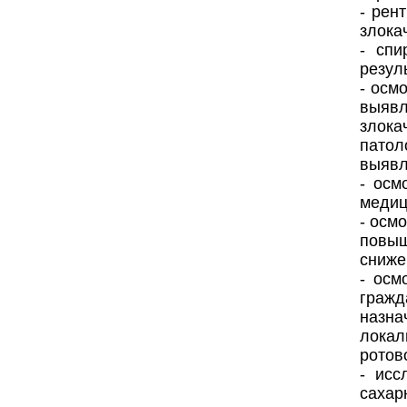
- рен
злока
- спи
резул
- осм
выяв
злока
патол
выявл
- осм
медиц
- осм
повыш
сниже
- осм
гражд
назн
локал
ротов
- исс
сахар