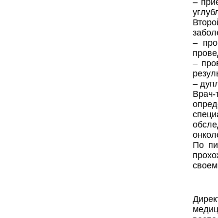
‒ при
углуб
Втор
забол
‒ про
прове
‒ про
резул
‒ дуп
Врач-
опред
специ
обсле
онкол
По пи
прохо
своем
Дирек
меди