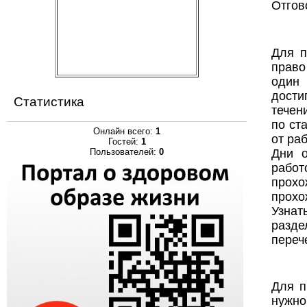
Отгов
Для п
право
один 
дости
Статистика
течен
по ст
Онлайн всего:
1
от ра
Гостей:
1
Дни о
Пользователей:
0
работ
прохо
прохо
Узнат
разде
переч
Для п
нужно