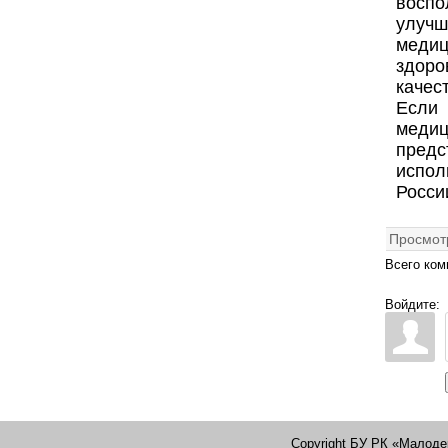
воспо
улучш
медиц
здоро
качес
Если 
медиц
предс
испол
Росси
Просмот
Всего ком
Войдите:
Copyright БУ РК «Малоде