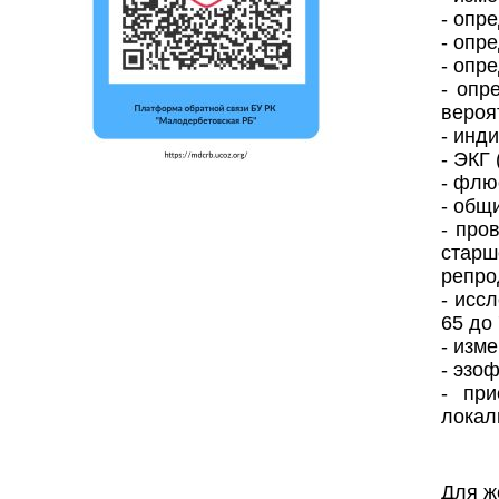
- опр
- опр
- опр
- опр
вероя
- инд
- ЭКГ
- флю
- общ
- про
старш
репро
- исс
65 до
- изм
- эзо
- при
локал
Для ж