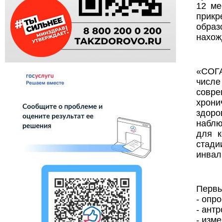
12 ме
прикр
образ
нахож
«СОГА
числ
совре
хрони
здоро
наблю
для к
стад
инвал
Первы
- опр
- ант
- изм