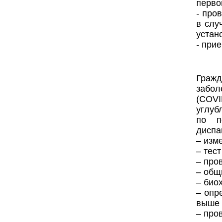
перво
- про
в слу
устан
- при
Граж
забол
(COVI
углуб
по п
диспа
‒ изм
‒ тес
‒ про
‒ общ
‒ био
‒ опр
выше 
‒ про