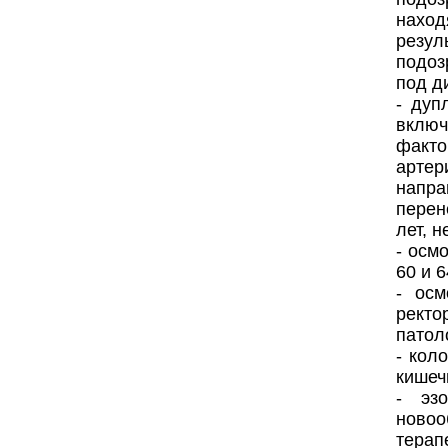
наход
резу
подоз
под д
- дуп
включ
факто
артер
напра
перен
лет, 
- осм
60 и 
- осм
ректо
патол
- кол
кишеч
- эз
ново
терап