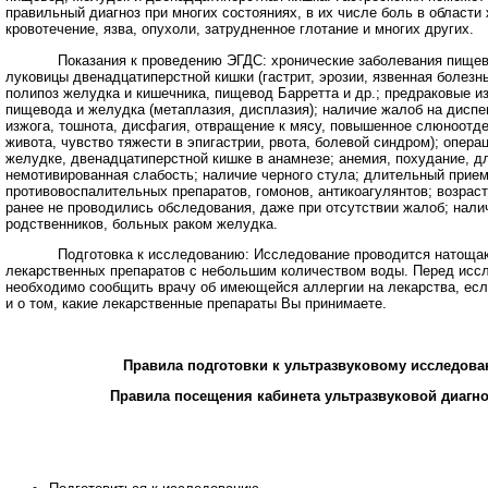
правильный диагноз при многих состояниях, в их числе боль в области
кровотечение, язва, опухоли, затрудненное глотание и многих других.
Показания к проведению ЭГДС: хронические заболевания пищево
луковицы двенадцатиперстной кишки (гастрит, эрозии, язвенная болезнь
полипоз желудка и кишечника, пищевод Барретта и др.; предраковые и
пищевода и желудка (метаплазия, дисплазия); наличие жалоб на диспе
изжога, тошнота, дисфагия, отвращение к мясу, повышенное слюноотде
живота, чувство тяжести в эпигастрии, рвота, болевой синдром); опера
желудке, двенадцатиперстной кишке в анамнезе; анемия, похудание, д
немотивированная слабость; наличие черного стула; длительный прие
противовоспалительных препаратов, гомонов, антикоагулянтов; возраст
ранее не проводились обследования, даже при отсутствии жалоб; нали
родственников, больных раком желудка.
Подготовка к исследованию: Исследование проводится натощак.
лекарственных препаратов с небольшим количеством воды. Перед исс
необходимо сообщить врачу об имеющейся аллергии на лекарства, есл
и о том, какие лекарственные препараты Вы принимаете.
Правила подготовки к ультразвуковому исследов
Правила посещения кабинета ультразвуковой диагн