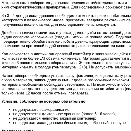
Материал (кал) собирается до начала лечения антибактериальными и
химиотерапевтическими препаратами. Для исследования собирают све
За 3 - 4 дня до исследования необходимо отменить приём слабительны
касторового и вазелинового масла, прекратить введение ректальных св
полученный после клизмы, для исследования не используется.
До сбора анализа помочитесь в унитаз, далее путём естественной деф
судно соберите испражнения (следить, чтобы не попала моча). Подкла
предварительно обрабатывается любым дезинфицирующим средством,
промывается проточной водой несколько раз и ополаскивается кипятко
Кал собирается в чистый, одноразовый контейнер с завинчивающейся 
количестве не более 1/3 объёма контейнера. Материал доставляется в
течение 3 часов с момента сбора анализа. Желательно в течение указа
материал хранить в холоде (температура +2+8). Не допускать замораж
На контейнере необходимо указать вашу фамилию, инициалы, дату рож
сбора материала, запись должна быть сделана разборчивым почерком.
материала необходимо соблюдать стерильность. По возможности сбор 
исследование должен осуществляться до назначения антибиотиков (ес
только через 12 часов после отмены препарата).
Условия, соблюдение которых обязательно:
не допускается замораживание;
не допускается длительное хранение (более 5 - 6 часов);
не допускается неплотно закрытый контейнер;
не подлежит исследованию биоматериал, собранный накануне.