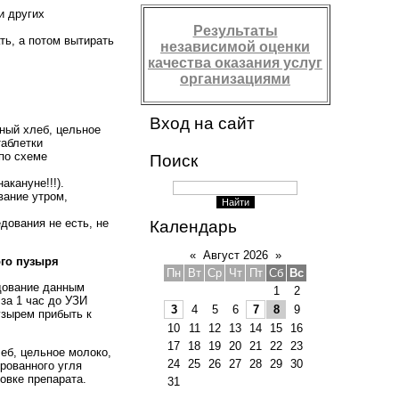
и других
Результаты
ть, а потом вытирать
независимой оценки
качества оказания услуг
организациями
Вход на сайт
ный хлеб, цельное
таблетки
 по схеме
Поиск
кануне!!!).
вание утром,
дования не есть, не
Календарь
«
Август 2026
»
ого пузыря
Пн
Вт
Ср
Чт
Пт
Сб
Вс
дование данным
1
2
за 1 час до УЗИ
3
4
5
6
7
8
9
узырем прибыть к
10
11
12
13
14
15
16
17
18
19
20
21
22
23
еб, цельное молоко,
24
25
26
27
28
29
30
рованного угля
ковке препарата.
31