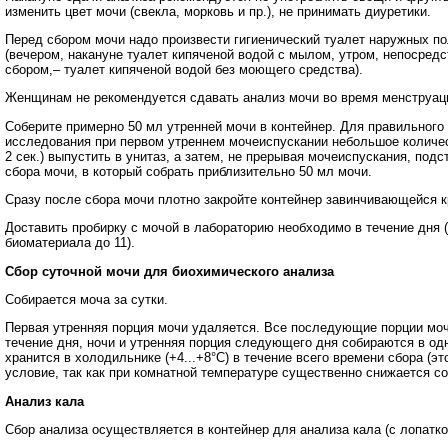
изменить цвет мочи (свекла, морковь и пр.), не принимать диуретики.
Перед сбором мочи надо произвести гигиенический туалет наружных п
(вечером, накануне туалет кипяченой водой с мылом, утром, непосред
сбором,– туалет кипяченой водой без моющего средства).
Женщинам не рекомендуется сдавать анализ мочи во время менструац
Соберите примерно 50 мл утренней мочи в контейнер. Для правильного
исследования при первом утреннем мочеиспускании небольшое количес
2 сек.) выпустить в унитаз, а затем, не прерывая мочеиспускания, подс
сбора мочи, в который собрать приблизительно 50 мл мочи.
Сразу после сбора мочи плотно закройте контейнер завинчивающейся 
Доставить пробирку с мочой в лабораторию необходимо в течение дня 
биоматериала до 11).
Сбор суточной мочи для биохимического анализа
Собирается моча за сутки.
Первая утренняя порция мочи удаляется. Все последующие порции мо
течение дня, ночи и утренняя порция следующего дня собираются в одн
хранится в холодильнике (+4...+8°C) в течение всего времени сбора (э
условие, так как при комнатной температуре существенно снижается с
Анализ кала
Сбор анализа осуществляется в контейнер для анализа кала (с лопатко