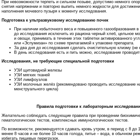
При невозможности терпеть и сильном позыве, допустимо немного опо
снятия напряжении и повторно выпить немного жидкости для достижени
наполнения мочевого пузыря к моменту исследования.
Подготовка к ультразвуковому исследованию почек
При наличии избыточного веса и повышенного газообразования в 
до исследования исключить из рациона черный хлеб, цельное м
и овощи, принимать в течение этих таблетки активированного угля
или «Эспумизан» по схеме прилагаемой к упаковке препарата.
За два дня до исследования сделать очистительную клизму (не на
В день исследования есть и пить можно, исследование проводит
Исследования, не требующие специальной подготовки
УЗИ щитовидной железы
УЗИ мягких тканей
УЗИ лимфоузлов
УЗИ молочных желёз (рекомендовано проводить исследование на
менструального цикла)
Правила подготовки к лабораторным исследован
Желательно соблюдать следующие правила при проведении биохимиче
гематологических тестов, комплексных иммунологических тестов.
По возможности, рекомендуется сдавать кровь утром, в период с 8 до 1
менее 8 часов и не более 10 часов голода, питье – вода, в обычном ре
избегать пищевых перегрузок.