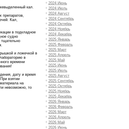
2024 Июнь
жевыделенный кал.
2024 Июль
2024 Август
х препаратов,
2024 Сентябрь
ечей. Кал,
2024 Октябрь
2024 Ноябрь
екации в подкладное
2024 Декабрь
дное судно
2025 Январь
 тщательно
2025 Февраль
м.
2025 Март
крышкой и ложечкой в
2025 Апрель
 лабораторию в
2025 Май
нного времени
2025 Июнь
ивания!
2025 Июль
дения, дату и время
2025 Август
 При взятии
2025 Сентябрь
материала на
2025 Октябрь
ли невозможно, то
2025 Ноябрь
2025 Декабрь
2026 Январь
2026 Февраль
2026 Март
2026 Апрель
2026 Май
2026 Июнь