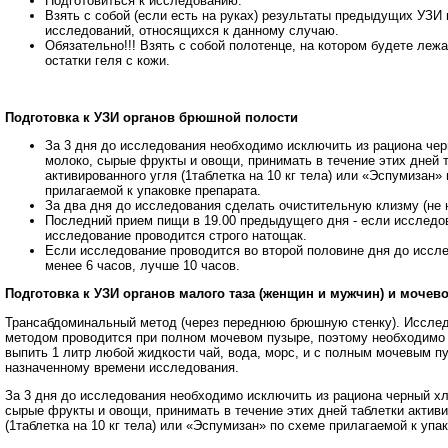
Подготовиться к исследованию.
Взять с собой (если есть на руках) результаты предыдущих УЗИ 
исследований, относящихся к данному случаю.
Обязательно!!! Взять с собой полотенце, на котором будете лежа
остатки геля с кожи.
Подготовка к УЗИ органов брюшной полости
За 3 дня до исследования необходимо исключить из рациона чер
молоко, сырые фрукты и овощи, принимать в течение этих дней 
активированного угля (1таблетка на 10 кг тела) или «Эспумизан»
прилагаемой к упаковке препарата.
За два дня до исследования сделать очистительную клизму (не на
Последний прием пищи в 19.00 предыдущего дня - если исследо
исследование проводится строго натощак.
Если исследование проводится во второй половине дня до иссле
менее 6 часов, лучше 10 часов.
Подготовка к УЗИ органов малого таза (женщин и мужчин) и мочев
Трансабдоминальный метод (через переднюю брюшную стенку). Иссле
методом проводится при полном мочевом пузыре, поэтому необходимо 
выпить 1 литр любой жидкости чай, вода, морс, и с полным мочевым п
назначенному времени исследования.
За 3 дня до исследования необходимо исключить из рациона черный хл
сырые фрукты и овощи, принимать в течение этих дней таблетки активи
(1таблетка на 10 кг тела) или «Эспумизан» по схеме прилагаемой к упа