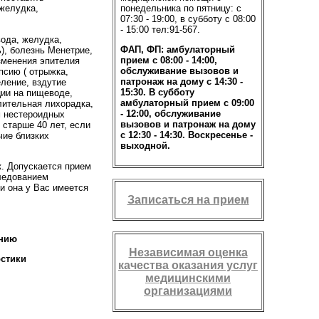
понедельника по пятницу: с
 желудка,
07:30 - 19:00, в субботу с 08:00
- 15:00 тел:91-567.
да, желудка,
ФАП, ФП: амбулаторный
), болезнь Менетрие,
прием с 08:00 - 14:00,
зменения эпителия
обслуживание вызовов и
псию ( отрыжка,
патронаж на дому с 14:30 -
ление, вздутие
15:30. В субботу
ции на пищеводе,
амбулаторный прием с 09:00
лительная лихорадка,
- 12:00, обслуживание
м нестероидных
вызовов и патронаж на дому
 старше 40 лет, если
с 12:30 - 14:30. Воскресенье -
чие близких
выходной.
 Допускается прием
ледованием
и она у Вас имеется
Записаться на прием
анию
Независимая оценка
остики
качества оказания услуг
медицинскими
организациями