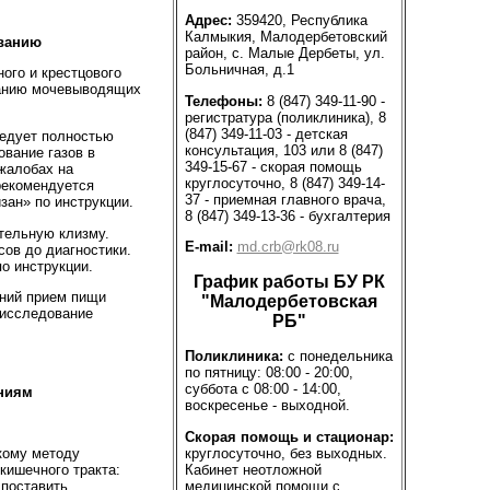
Адрес:
359420, Республика
Калмыкия, Малодербетовский
ованию
район, с. Малые Дербеты, ул.
Больничная, д.1
ого и крестцового
ванию мочевыводящих
Телефоны:
8 (847) 349-11-90 -
регистратура (поликлиника), 8
(847) 349-11-03 - детская
ледует полностью
консультация, 103 или 8 (847)
вание газов в
349-15-67 - скорая помощь
 жалобах на
круглосуточно, 8 (847) 349-14-
рекомендуется
37 - приемная главного врача,
зан» по инструкции.
8 (847) 349-13-36 - бухгалтерия
тельную клизму.
E-mail:
md.crb@rk08.ru
сов до диагностики.
о инструкции.
График работы БУ РК
дний прием пищи
"Малодербетовская
 исследование
РБ"
Поликлиника:
с понедельника
по пятницу: 08:00 - 20:00,
суббота с 08:00 - 14:00,
ниям
воскресенье - выходной.
Скорая помощь и стационар:
круглосуточно, без выходных.
ому методу
Кабинет неотложной
кишечного тракта:
медицинской помощи с
 поставить