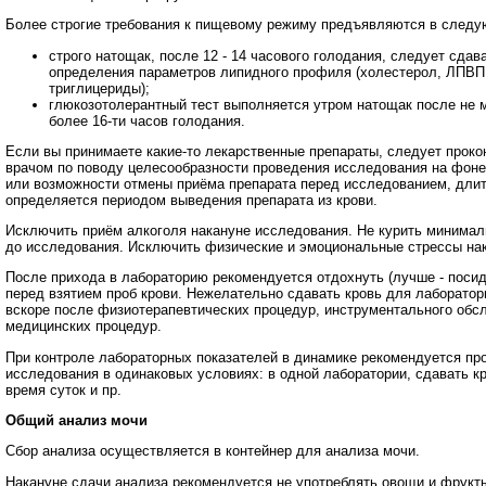
Более строгие требования к пищевому режиму предъявляются в следу
строго натощак, после 12 - 14 часового голодания, следует сдав
определения параметров липидного профиля (холестерол, ЛПВП
триглицериды);
глюкозотолерантный тест выполняется утром натощак после не ме
более 16-ти часов голодания.
Если вы принимаете какие-то лекарственные препараты, следует проко
врачом по поводу целесообразности проведения исследования на фоне
или возможности отмены приёма препарата перед исследованием, дли
определяется периодом выведения препарата из крови.
Исключить приём алкоголя накануне исследования. Не курить минималь
до исследования. Исключить физические и эмоциональные стрессы на
После прихода в лабораторию рекомендуется отдохнуть (лучше - посид
перед взятием проб крови. Нежелательно сдавать кровь для лаборатор
вскоре после физиотерапевтических процедур, инструментального обс
медицинских процедур.
При контроле лабораторных показателей в динамике рекомендуется пр
исследования в одинаковых условиях: в одной лаборатории, сдавать к
время суток и пр.
Общий анализ мочи
Сбор анализа осуществляется в контейнер для анализа мочи.
Накануне сдачи анализа рекомендуется не употреблять овощи и фрукты