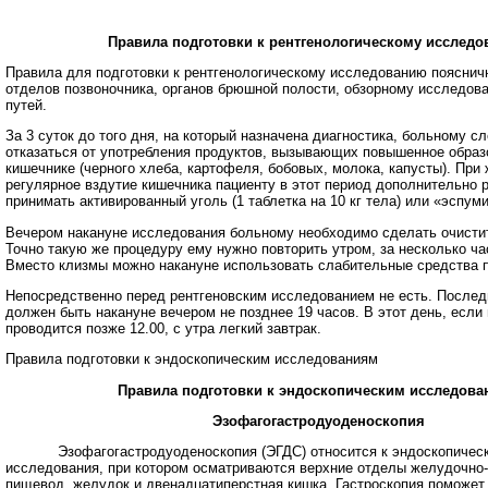
Правила подготовки к рентгенологическому исслед
Правила для подготовки к рентгенологическому исследованию поясничн
отделов позвоночника, органов брюшной полости, обзорному исследо
путей.
За 3 суток до того дня, на который назначена диагностика, больному с
отказаться от употребления продуктов, вызывающих повышенное образо
кишечнике (черного хлеба, картофеля, бобовых, молока, капусты). При
регулярное вздутие кишечника пациенту в этот период дополнительно 
принимать активированный уголь (1 таблетка на 10 кг тела) или «эспуми
Вечером накануне исследования больному необходимо сделать очисти
Точно такую же процедуру ему нужно повторить утром, за несколько ча
Вместо клизмы можно накануне использовать слабительные средства п
Непосредственно перед рентгеновским исследованием не есть. После
должен быть накануне вечером не позднее 19 часов. В этот день, если
проводится позже 12.00, с утра легкий завтрак.
Правила подготовки к эндоскопическим исследованиям
Правила подготовки к эндоскопическим исследова
Эзофагогастродуоденоскопия
Эзофагогастродуоденоскопия (ЭГДС) относится к эндоскопическ
исследования, при котором осматриваются верхние отделы желудочно-
пищевод, желудок и двенадцатиперстная кишка. Гастроскопия поможет