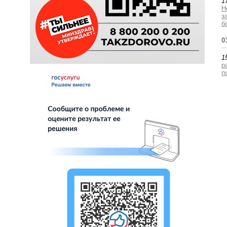
1
Н
з
б
0
1
р
п