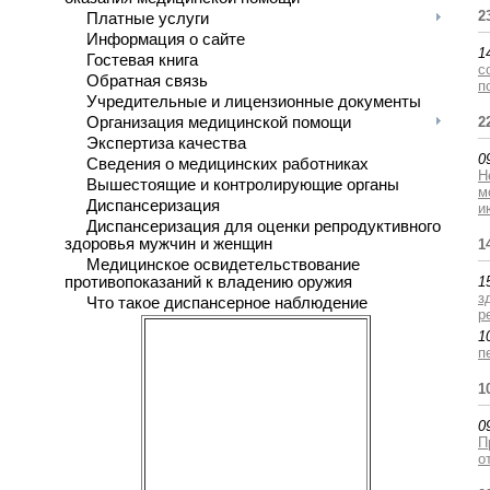
2
Платные услуги
Информация о сайте
1
Гостевая книга
с
Обратная связь
п
Учредительные и лицензионные документы
Организация медицинской помощи
2
Экспертиза качества
0
Сведения о медицинских работниках
Н
Вышестоящие и контролирующие органы
м
Диспансеризация
и
Диспансеризация для оценки репродуктивного
здоровья мужчин и женщин
1
Медицинское освидетельствование
противопоказаний к владению оружия
1
з
Что такое диспансерное наблюдение
р
1
п
1
0
П
о