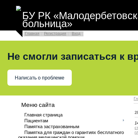
БУ РК «Малодербетовск
больница»
Главная
Регистрация
Вход
Не смогли записаться к в
Написать о проблеме
Гл
Меню сайта
2
Главная страница
Пациентам
1
Памятка застрахованным
с
Памятка для граждан о гарантиях бесплатного
г
оказания медицинской помощи