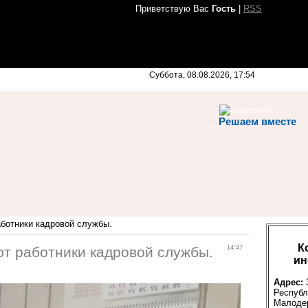
Приветствую Вас
Гость
|
RSS
Суббота, 08.08.2026, 17:54
Решаем вместе
ботники кадровой службы.
К
т работники кадровой службы.
14:47
ин
Адрес:
Республ
Малодер