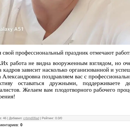
я свой профессиональный праздник отмечают работ
Их работа не видна вооруженным взглядом, но оч
а кадров зависит насколько организованной и успе
 Александровна поздравляем вас с профессиональн
ективу оставаться дружными, поддерживаете 
алистов. Желаем вам плодотворного рабочего проц
оения!
в
:
46
|
Добавил
:
crbmd08ad
|
Рейтинг
:
0.0
/
0
ментариев
:
0