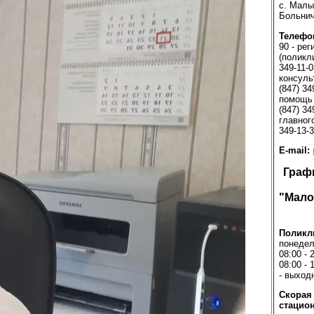
с. Малы
Больнич
Телефо
90 - рег
(поликли
349-11-0
консуль
(847) 34
помощь 
(847) 34
главного
349-13-
E-mail:
Граф
"Мало
Поликл
понедел
08:00 - 
08:00 - 
- выход
Скорая
стацион