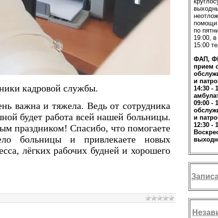
круглос
выходны
неотлож
помощи 
по пятни
19:00, в
15:00 те
ФАП, Ф
прием с 
обслуж
и патро
ники кадровой службы.
14:30 - 
амбула
09:00 - 
ень важна и тяжела. Ведь от сотрудника
обслуж
шной будет работа всей нашей больницы.
и патро
12:30 - 
ым праздником! Спасибо, что помогаете
Воскрес
дело больницы и привлекаете новых
выходн
есса, лёгких рабочих будней и хорошего
Записа
Незав