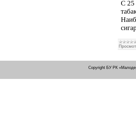
С 25
таба
Наиб
сига
Просмот
Copyright БУ РК «Малоде