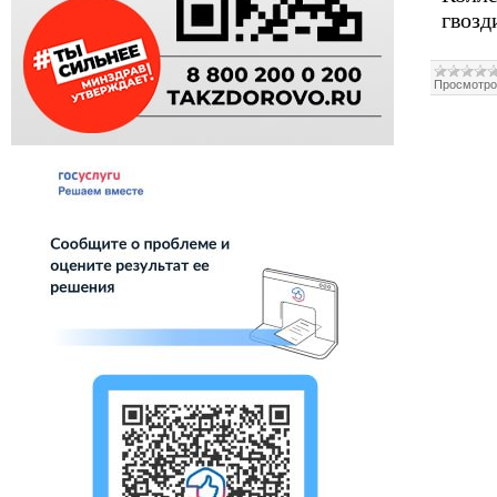
гвозд
Просмотро