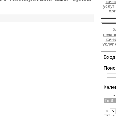
каче
услуг
ор
Р
незав
каче
услуг
Вход
Поис
Кале
«
Пн
Вт
4
5