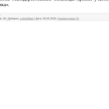
ика»
.
в:
26
|
Добавил:
crbmd08ad
|
Дата:
09.05.2026
|
Комментарии (0)