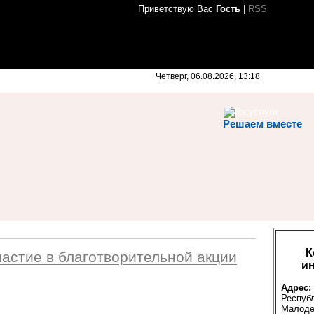
Приветствую Вас
Гость
|
RSS
Четверг, 06.08.2026, 13:18
Решаем вместе
К
астие в благотворительной акции
и
Адрес:
Респуб
Малоде