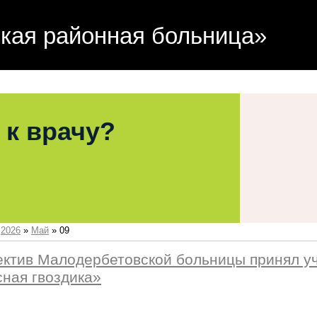
кая районная больница»
 к врачу?
»
2026
»
Май
»
09
ектив Малодербетовской больницы принял уч
ная гвоздика»