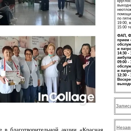
круглос
выходн
неотло
помощи
по пятн
19:00, 
15:00 т
ФАП, Ф
прием с
обслуж
и патр
14:30 -
амбула
09:00 - 
обслуж
и патр
12:30 - 
Воскре
выходн
Запис
Незав
е в благотворительной акции «Красная