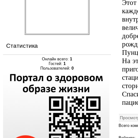
Этот
кажд
внут
вели
добр
рожд
Статистика
Пунц
На э
Онлайн всего:
1
Гостей:
1
приг
Пользователей:
0
стац
стор
Спас
паци
Просмот
Всего ком
Войдите: