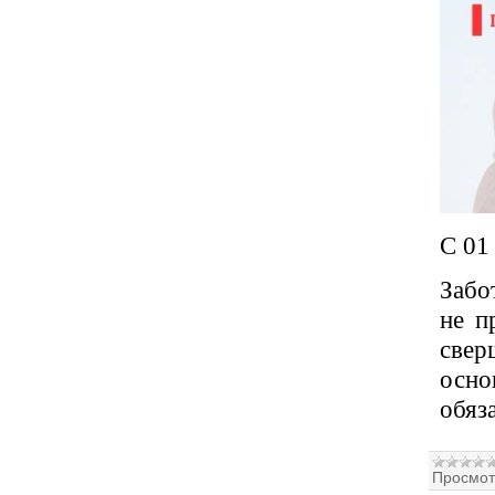
С 01
Забо
не п
свер
осно
обяз
Просмот