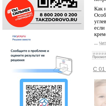
Как 
Особ
угле
если
крем
...
Чит
Просмот
С 01