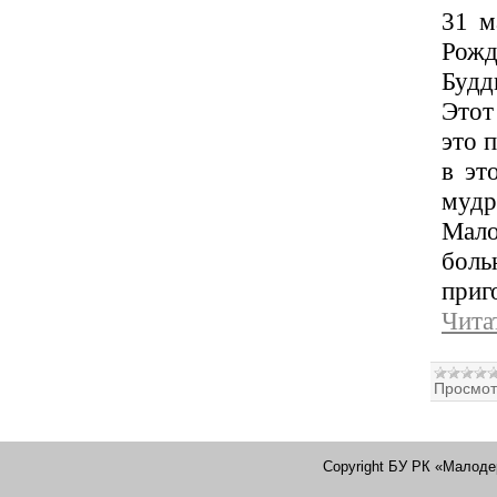
31 м
Рожд
Будд
Этот
это 
в эт
мудр
Мало
боль
приг
Чита
Просмот
Copyright БУ РК «Малоде