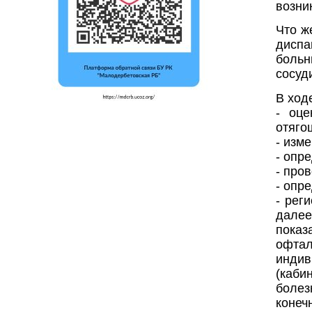
возни
Что ж
дисп
больн
сосуд
В ход
- оце
отяго
- изм
- опр
- про
- опр
- рег
далее
показ
офтал
индив
(каби
боле
конеч