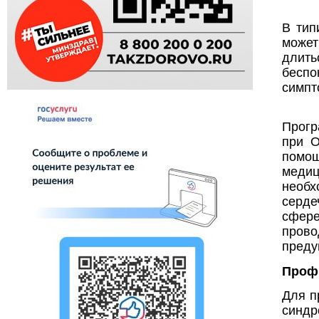
В тип
может
длить
беспо
симпт
Прогр
при О
помощ
медиц
необх
серде
сфере
прово
преду
Профи
Для п
синд