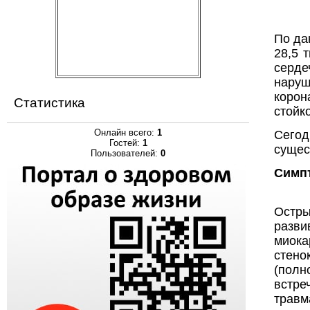
По да
28,5 
серде
наруш
корон
Статистика
стойк
Онлайн всего:
1
Сегод
Гостей:
1
сущес
Пользователей:
0
Симп
Остры
разви
миока
стено
(полн
встре
травм