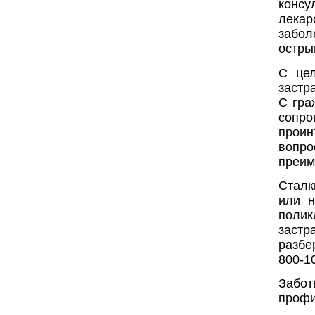
консу
лекар
забол
остры
С це
застр
С гра
сопро
проин
вопро
преим
Сталк
или н
полик
застр
разбе
800-1
Забо
профи