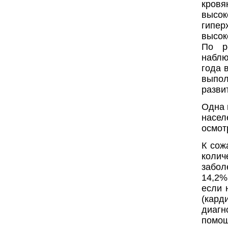
кровя
высо
гипер
высок
По р
наблю
года 
выпол
разви
Одна 
насел
осмот
К сож
колич
забол
14,2%
если 
(кард
диагн
помощ