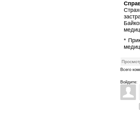
Справ
Страх
застр
Байк
медиц
* При
медиц
Просмот
Всего ком
Войдите: